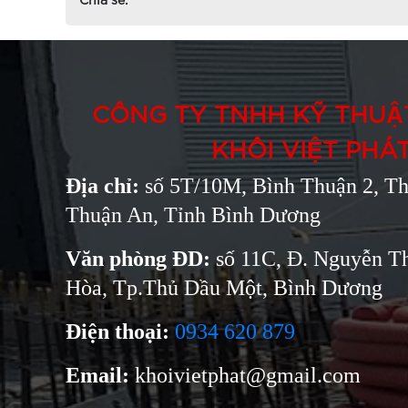
CÔNG TY TNHH KỸ THUẬT
KHÔI VIỆT PHÁ
Địa chỉ:
số 5T/10M, Bình Thuận 2, Th
Thuận An, Tỉnh Bình Dương
Văn phòng ĐD:
số 11C, Đ. Nguyễn Th
Hòa, Tp.Thủ Dầu Một, Bình Dương
Điện thoại:
0934 620 879
Email:
khoivietphat@gmail.com