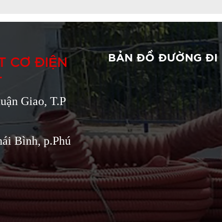
 CƠ ĐIỆN
BẢN ĐỒ ĐƯỜNG ĐI
T
uận Giao, T.P
ái Bình, p.Phú