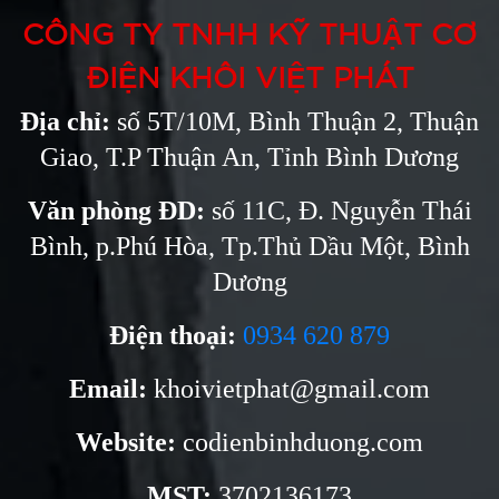
CÔNG TY TNHH KỸ THUẬT CƠ
ĐIỆN KHÔI VIỆT PHÁT
Địa chỉ:
số 5T/10M, Bình Thuận 2, Thuận
Giao, T.P Thuận An, Tỉnh Bình Dương
Văn phòng ĐD:
số 11C, Đ. Nguyễn Thái
Bình, p.Phú Hòa, Tp.Thủ Dầu Một, Bình
Dương
Điện thoại:
0934 620 879
Email:
khoivietphat@gmail.com
Website:
codienbinhduong.com
MST:
3702136173