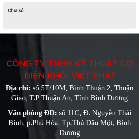
Chia sẻ:
CÔNG TY TNHH KỸ THUẬT CƠ
ĐIỆN KHÔI VIỆT PHÁT
Địa chỉ:
số 5T/10M, Bình Thuận 2, Thuận
Giao, T.P Thuận An, Tỉnh Bình Dương
Văn phòng ĐD:
số 11C, Đ. Nguyễn Thái
Bình, p.Phú Hòa, Tp.Thủ Dầu Một, Bình
Dương